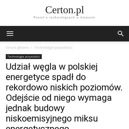
Certon.pl
Portal o technologiach w biznesie
Strona główna
Technologie przyszłości
Technologie przyszłości
Udział węgla w polskiej
energetyce spadł do
rekordowo niskich poziomów.
Odejście od niego wymaga
jednak budowy
niskoemisyjnego miksu
energetycznego