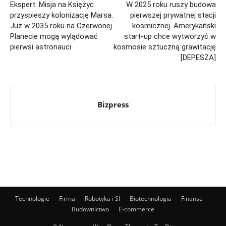
Ekspert: Misja na Księżyc
W 2025 roku ruszy budowa
przyspieszy kolonizację Marsa.
pierwszej prywatnej stacji
Już w 2035 roku na Czerwonej
kosmicznej. Amerykański
Planecie mogą wylądować
start-up chce wytworzyć w
pierwsi astronauci
kosmosie sztuczną grawitację
[DEPESZA]
Bizpress
Technologie
Firma
Robotyka i SI
Biotechnologia
Finanse
Budownictwo
E-commerce